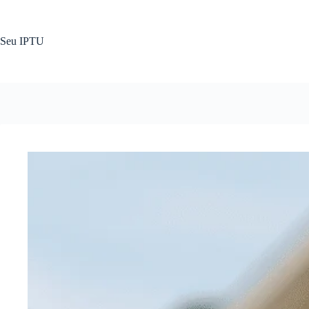
Pular
para
o
Seu IPTU
conteúdo