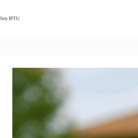
Pular
para
o
Seu IPTU
conteúdo