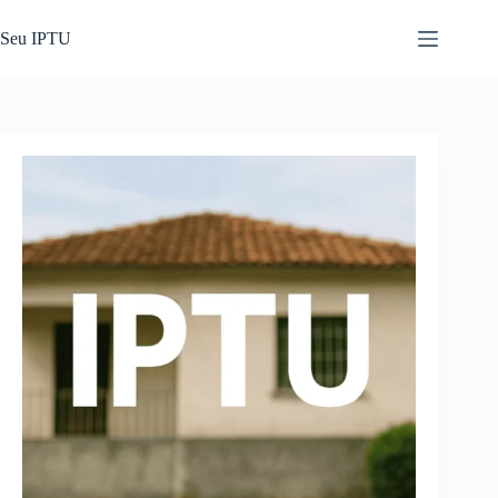
Pular
para
Seu IPTU
o
conteúdo