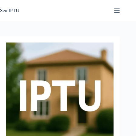
Pular
para
Seu IPTU
o
conteúdo