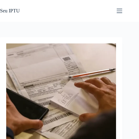
Pular
para
Seu IPTU
o
conteúdo