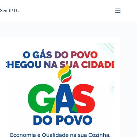
Pular
para
Seu IPTU
o
conteúdo